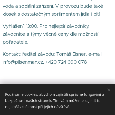
voda a sociální zařízení. V provozu bude také
kiosek s dostatečným sortimentem jídla i pití.
Vyhlášení: 13:00. Pro nejlepší závodníky,
závodnice a týmy věcné ceny dle možností
pořadatele.
Kontakt: ředitel závodu: Tomáš Eisner, e-mail:
info@pilsenman.cz, +420 724 660 078
Používáme cookies, abychom zajistili správné fungování a
bezpečnost našich stránek. Tím vám můžeme zajistit tu
© Pilsenman Club
nejlepší zkušenost při jejich návštěvě.