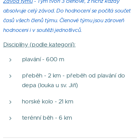
Závod týmů
- Tým tvoří 3 členové, z nichž každý
absolvuje celý závod. Do hodnocení se počítá součet
časů všech členů týmu. Členové týmu jsou zároveň
hodnoceni i v soutěži jednotlivců.
Disciplíny (podle kategorií):
plavání - 600 m
přeběh - 2 km - přeběh od plavání do
depa (louka u sv. Jiří)
horské kolo - 21 km
terénní běh - 6 km