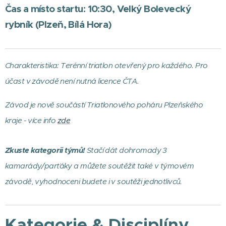
Čas a místo startu: 10:30, Velký Bolevecký
rybník (Plzeň, Bílá Hora)
Charakteristika: Terénní triatlon otevřený pro každého. Pro
účast v závodě není nutná licence ČTA.
Závod je nově součástí Triatlonového poháru Plzeňského
kraje - více info
zde
Zkuste kategorii týmů!
Stačí dát dohromady 3
kamarády/parťáky a můžete soutěžit také v týmovém
závodě, vyhodnoceni budete i v soutěži jednotlivců.
Kategorie & Disciplíny