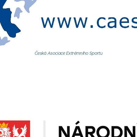
Česká Asociace Extrémního Sportu